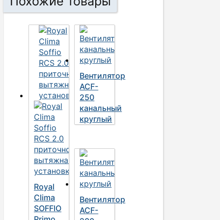
Похожие товары
Вентилятор
ACF-
250
канальный
круглый
Royal
Clima
Вентилятор
SOFFIO
ACF-
Primo