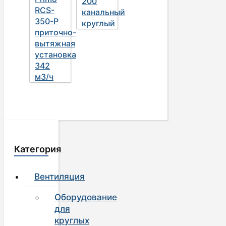
200
RCS-
канальный
350-P
круглый
приточно-
вытяжная
установка
342
м3/ч
Категория
Вентиляция
Оборудование
для
круглых