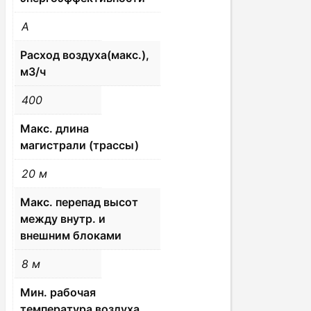
A
Расход воздуха(макс.),
м3/ч
400
Макс. длина
магистрали (трассы)
20 м
Макс. перепад высот
между внутр. и
внешним блоками
8 м
Мин. рабочая
температура воздуха