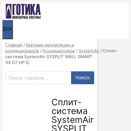
Перейти
к
содержимому
МЕНЮ
Главная
/
Магазин вентиляции и
кондиционеров
/
Кондиционеры
/
SystemAir
/ Сплит-
система SystemAir SYSPLIT WALL SMART
V4 07 HP Q
Поиск
ПОИСК
товаров
Сплит-
система
SystemAir
SYSPLIT